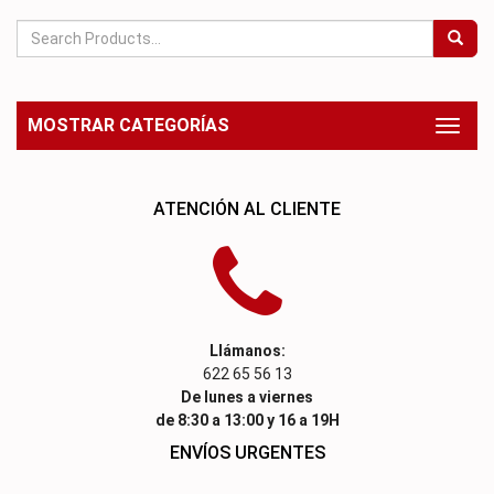
MOSTRAR CATEGORÍAS
Toggl
naviga
ATENCIÓN AL CLIENTE
Llámanos:
622 65 56 13
De lunes a viernes
de 8:30 a 13:00 y 16 a 19H
ENVÍOS URGENTES