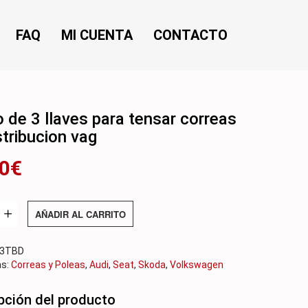
FAQ
MI CUENTA
CONTACTO
FAQ
MI CUENTA
CONTACTO
 de 3 llaves para tensar correas
stribucion vag
00
€
AÑADIR AL CARRITO
A3TBD
as:
Correas y Poleas
,
Audi
,
Seat
,
Skoda
,
Volkswagen
pción del producto