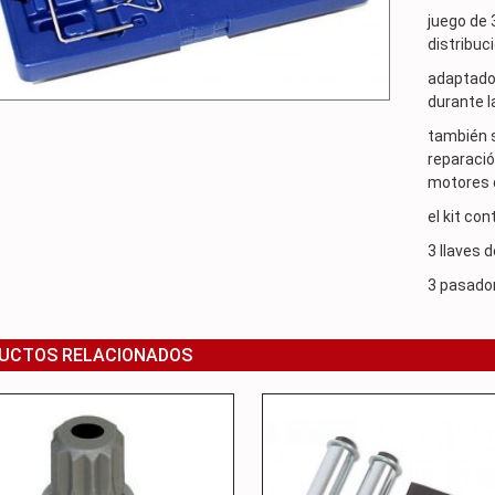
juego de 
distribuc
adaptado 
durante l
también se
reparació
motores d
el kit con
3 llaves d
3 pasador
UCTOS RELACIONADOS