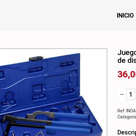
INICIO
INICIO
Juego
de di
36,
Ref:
INO
Categorí
Descri