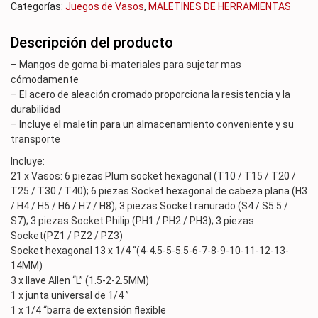
Categorías:
Juegos de Vasos
,
MALETINES DE HERRAMIENTAS
Descripción del producto
– Mangos de goma bi-materiales para sujetar mas
cómodamente
– El acero de aleación cromado proporciona la resistencia y la
durabilidad
– Incluye el maletin para un almacenamiento conveniente y su
transporte
Incluye:
21 x Vasos: 6 piezas Plum socket hexagonal (T10 / T15 / T20 /
T25 / T30 / T40); 6 piezas Socket hexagonal de cabeza plana (H3
/ H4 / H5 / H6 / H7 / H8); 3 piezas Socket ranurado (S4 / S5.5 /
S7); 3 piezas Socket Philip (PH1 / PH2 / PH3); 3 piezas
Socket(PZ1 / PZ2 / PZ3)
Socket hexagonal 13 x 1/4 “(4-4.5-5-5.5-6-7-8-9-10-11-12-13-
14MM)
3 x llave Allen “L” (1.5-2-2.5MM)
1 x junta universal de 1/4 ”
1 x 1/4 “barra de extensión flexible