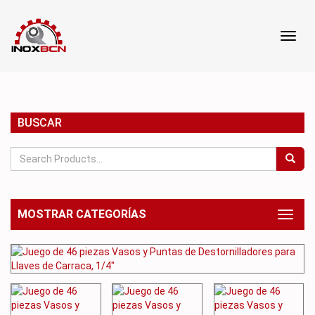
Toggl
Toggl
navig
navig
BUSCAR
MOSTRAR CATEGORÍAS
Toggl
naviga