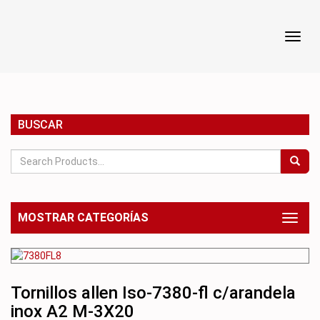
Toggl
Toggl
navig
navig
BUSCAR
MOSTRAR CATEGORÍAS
Toggl
naviga
Tornillos allen Iso-7380-fl c/arandela
inox A2 M-3X20